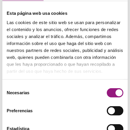
Esta página web usa cookies
Las cookies de este sitio web se usan para personalizar
el contenido y los anuncios, ofrecer funciones de redes
sociales y analizar el tráfico. Además, compartimos
Otro paso importante para garantizar un buen
información sobre el uso que haga del sitio web con
acabado es aplicarle barnizado para conseguir un
acabado satinado. Para saber cómo hacer un bolso de
nuestros partners de redes sociales, publicidad y análisis
piel es imprescindible no saltarse este punto.
web, quienes pueden combinarla con otra información
que les haya proporcionado o que hayan recopilado a
partir del uso que haya hecho de sus servicios.
Con un pincel aplicamos el barniz y conseguiremos un
acabado brillante y reluciente.
Selección
Forrado y terminación de la solapa
Necesarias
de
consentimiento
Preferencias
Estadística