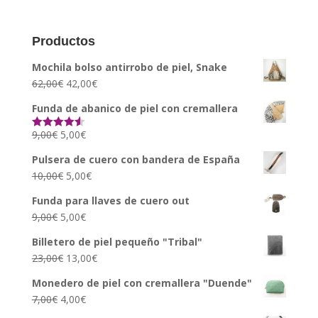
Productos
Mochila bolso antirrobo de piel, Snake
62,00
€
42,00
€
Funda de abanico de piel con cremallera
9,00
€
5,00
€
Valorado
con
4.50
de
5
Pulsera de cuero con bandera de España
10,00
€
5,00
€
Funda para llaves de cuero out
9,00
€
5,00
€
Billetero de piel pequeño "Tribal"
23,00
€
13,00
€
Monedero de piel con cremallera "Duende"
7,00
€
4,00
€