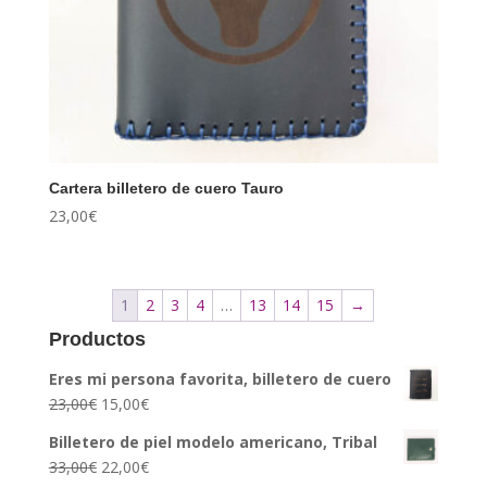
Cartera billetero de cuero Tauro
23,00
€
1
2
3
4
…
13
14
15
→
Productos
Eres mi persona favorita, billetero de cuero
23,00
€
15,00
€
Billetero de piel modelo americano, Tribal
33,00
€
22,00
€