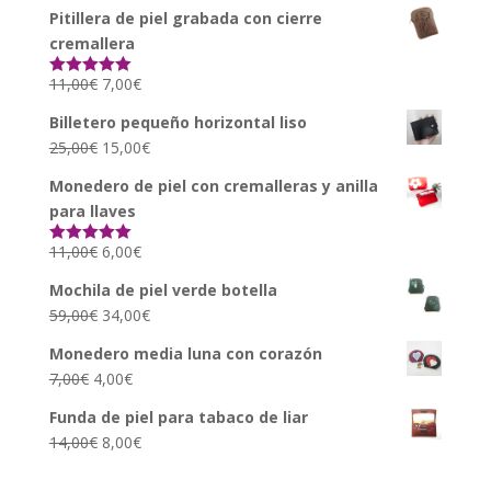
Pitillera de piel grabada con cierre
cremallera
11,00
€
7,00
€
Valorado con
5.00
de 5
Billetero pequeño horizontal liso
25,00
€
15,00
€
Monedero de piel con cremalleras y anilla
para llaves
11,00
€
6,00
€
Valorado con
5.00
de 5
Mochila de piel verde botella
59,00
€
34,00
€
Monedero media luna con corazón
7,00
€
4,00
€
Funda de piel para tabaco de liar
14,00
€
8,00
€