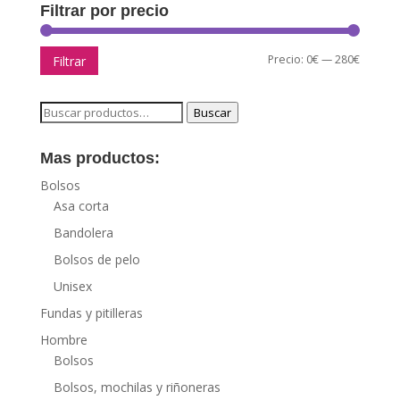
Filtrar por precio
Precio
Precio
Precio:
0€
—
280€
Filtrar
mínimo
máxim
Buscar
Buscar
por:
Mas productos:
Bolsos
Asa corta
Bandolera
Bolsos de pelo
Unisex
Fundas y pitilleras
Hombre
Bolsos
Bolsos, mochilas y riñoneras