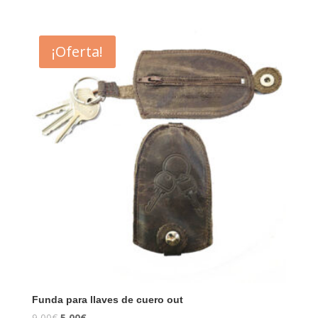
¡Oferta!
Funda para llaves de cuero out
9,00
€
5,00
€