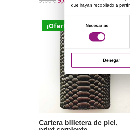
9,00
€
5,00
€
con
que hayan recopilado a parti
4.50
de 5
Selección
¡Oferta!
Necesarias
de
consentimiento
Denegar
Cartera billetera de piel,
print serpiente