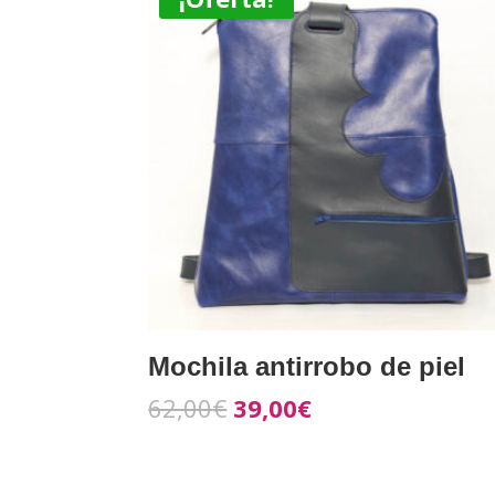
Mochila antirrobo de piel
62,00
€
39,00
€