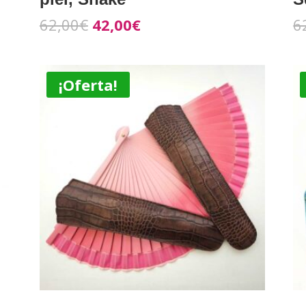
62,00
€
42,00
€
6
¡Oferta!