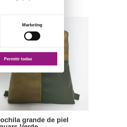
9,00
€
22,00
€
0
5
¡Oferta!
Marketing
Permitir todas
ochila grande de piel
quars Verde