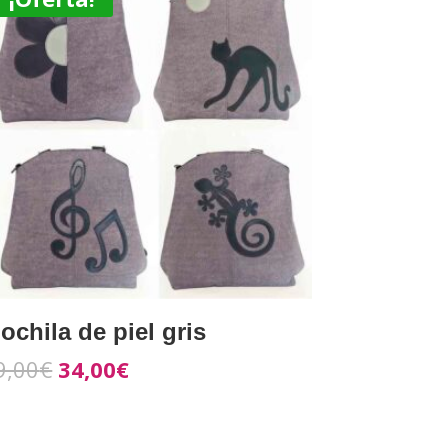
ochila de piel gris
9,00
€
34,00
€