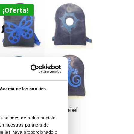
¡Oferta!
Acerca de las cookies
ochila pequeña de piel
zul
 funciones de redes sociales
con nuestros partners de
ue les haya proporcionado o
orado con