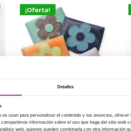
¡Oferta!
Detalles
s
Cartera de cuero pequeña
M
con flor
a
b se usan para personalizar el contenido y los anuncios, ofrecer
s, compartimos información sobre el uso que haga del sitio web 
16,00
€
7,00
€
 análisis web, quienes pueden combinarla con otra información q
Val