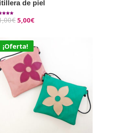
itillera de piel
1,00
€
5,00
€
orado con
0
5
¡Oferta!