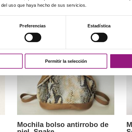
4
5.0
r del uso que haya hecho de sus servicios.
de 
¡Oferta!
Preferencias
Estadística
Permitir la selección
Mochila bolso antirrobo de
M
piel, Snake
S