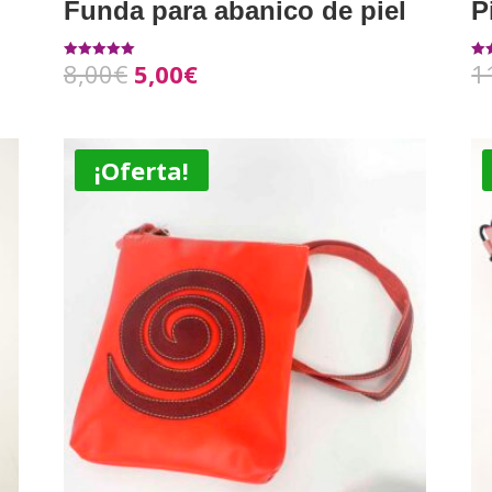
Funda para abanico de piel
P
8,00
€
5,00
€
1
Valorado con
Val
5.00
5.0
de 5
de 
¡Oferta!