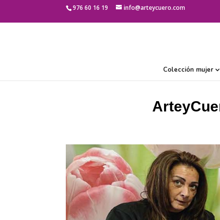
976 60 16 19
info@arteycuero.com
Colección mujer
ArteyCuer