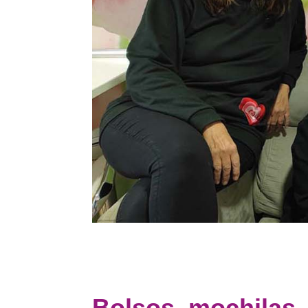
Premi
a la excelenc
Bolsos, mochilas,