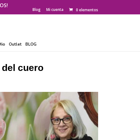
OS!
Blog
Mi cuenta
0 elementos
Mio
Outlet
BLOG
 del cuero