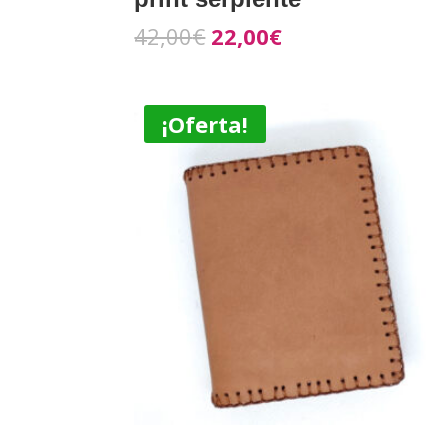
42,00
€
22,00
€
¡Oferta!