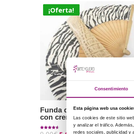
¡Oferta!
Consentimiento
Esta página web usa cookie
Funda de abanico de piel
con cremallera
Las cookies de este sitio we
y analizar el tráfico. Ademá
redes sociales, publicidad y
Valorado