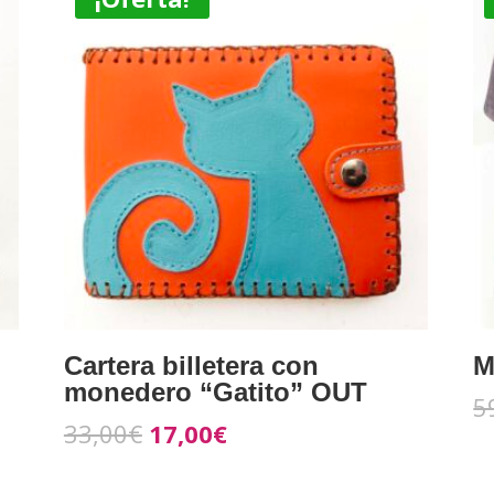
Cartera billetera con
M
monedero “Gatito” OUT
5
33,00
€
17,00
€