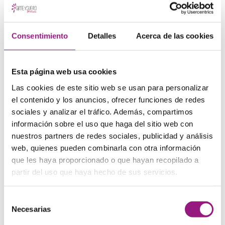
Arteycuero.com tampoco se hace responsable de los
daños que pudiesen ocasionarse a los usuarios por un
uso inadecuado de este Sitio Web. En particular, no se
Consentimiento
Detalles
Acerca de las cookies
hace responsable en modo alguno de las caídas,
interrupciones, falta o defecto de las
telecomunicaciones que pudieran ocurrir.
Esta página web usa cookies
IV. POLÍTICA DE ENLACES
Las cookies de este sitio web se usan para personalizar
el contenido y los anuncios, ofrecer funciones de redes
Se informa que el Sitio Web de Arteycuero.com pone o
sociales y analizar el tráfico. Además, compartimos
puede poner a disposición de los Usuarios medios de
información sobre el uso que haga del sitio web con
enlace (como, entre otros, links, banners, botones),
nuestros partners de redes sociales, publicidad y análisis
directorios y motores de búsqueda que permiten a los
web, quienes pueden combinarla con otra información
Usuarios acceder a sitios web pertenecientes y/o
que les haya proporcionado o que hayan recopilado a
gestionados por terceros.
partir del uso que haya hecho de sus servicios.
La instalación de estos enlaces, directorios y motores
de búsqueda en el Sitio Web tiene por objeto facilitar a
Selección
los Usuarios la búsqueda de y acceso a la información
Necesarias
de
disponible en Internet, sin que pueda considerarse una
consentimiento