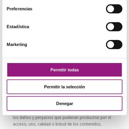
sugerencia, recomendación o invitación para la visita
de los mismos.
Preferencias
Arteycuero.com no ofrece ni comercializa por sí ni por
medio de terceros los productos y/o servicios
Estadística
disponibles en dichos sitios enlazados.
Asimismo, tampoco garantizará la disponibilidad
Marketing
técnica, exactitud, veracidad, validez o legalidad de
sitios ajenos a su propiedad a los que se pueda
acceder por medio de los enlaces.
Permitir todas
Arteycuero.com en ningún caso revisará o controlará
el contenido de otros sitios web, así como tampoco
aprueba, examina ni hace propios los productos y
Permitir la selección
servicios, contenidos, archivos y cualquier otro
material existente en los referidos sitios enlazados.
Denegar
Arteycuero.com no asume ninguna responsabilidad por
los daños y perjuicios que pudieran producirse por el
acceso, uso, calidad o licitud de los contenidos,