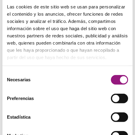
electrónico, teléfono, detalles de pago y otros
Las cookies de este sitio web se usan para personalizar
necesarios para poder procesar tus pedidos.
el contenido y los anuncios, ofrecer funciones de redes
La gestión de estos datos nos permite:
sociales y analizar el tráfico. Además, compartimos
información sobre el uso que haga del sitio web con
Enviarte información importante de tu
nuestros partners de redes sociales, publicidad y análisis
cuenta/pedido/servicio.
web, quienes pueden combinarla con otra información
Responder a tus peticiones, quejas y solicitudes de
que les haya proporcionado o que hayan recopilado a
reembolso.
partir del uso que haya hecho de sus servicios.
Procesar pagos y evitar transacciones fraudulentas.
Configurar y administrar tu cuenta, darte servicio
Selección
técnico y de cliente, y verificar tu identidad.
Necesarias
de
consentimiento
Adicionalmente, puede que también recopilemos la
siguiente información:
Preferencias
Ubicación y datos de tráfico (incluida la dirección IP y
Estadística
el navegador) si haces un pedido, o si necesitamos
estimar impuestos y costes de envío basados en tu
ubicación.