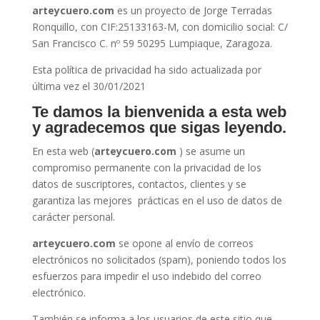
arteycuero.com
es un proyecto de
Jorge Terradas
Ronquillo
, con CIF:
25133163-M
, con domicilio social:
C/
San Francisco C. nº 59 50295 Lumpiaque, Zaragoza
.
Esta política de privacidad ha sido actualizada por
última vez el 30/01/2021
Te damos la bienvenida a esta web
y agradecemos que sigas leyendo.
En esta web (
arteycuero.com
) se asume un
compromiso permanente con la privacidad de los
datos de suscriptores, contactos, clientes y se
garantiza las mejores prácticas en el uso de datos de
carácter personal.
arteycuero.com
se opone al envío de correos
electrónicos no solicitados (spam), poniendo todos los
esfuerzos para impedir el uso indebido del correo
electrónico.
También se informa a los usuarios de este sitio que