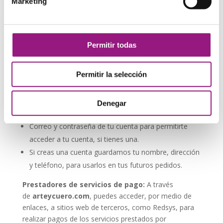
Marketing
Páginas de producto visitadas y contenido
visualizado mientras tu sesión está activa.
Tus comentarios y reseñas de productos si eliges
Permitir todas
dejarlas .
Dirección de envío si pides costes de envío antes de
hacer la compra mientras tu sesión está activa.
Permitir la selección
Cookies esenciales para hacer el seguimiento de los
contenidos de tu carrito mientras tu sesión está
Denegar
activa.
Correo y contraseña de tu cuenta para permitirte
acceder a tu cuenta, si tienes una.
Si creas una cuenta guardamos tu nombre, dirección
y teléfono, para usarlos en tus futuros pedidos.
Prestadores de servicios de pago:
A través
de
arteycuero.com
, puedes acceder, por medio de
enlaces, a sitios web de terceros, como Redsys, para
realizar pagos de los servicios prestados por