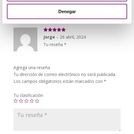
macora63
–
23 mayo, 2024
5
de 5
Tu reseña *
Denegar
Valorado con
Jorge
–
26 abril, 2024
5
de 5
Tu reseña *
Agrega una reseña
Tu dirección de correo electrónico no será publicada.
Los campos obligatorios están marcados con
*
Tu clasificación