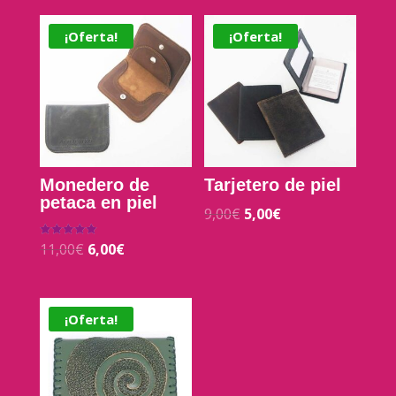
¡Oferta!
¡Oferta!
Monedero de
Tarjetero de piel
petaca en piel
9,00
€
5,00
€
11,00
€
6,00
€
Valorado con
5.00
de 5
¡Oferta!