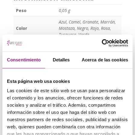
Peso
0,05 g
Azul, Camel, Granate, Marrón,
Color
Mostaza, Negro, Rojo, Rosa,
Turquesa, Verde
Etiquetas:
artesania
,
bolsa de judas
,
cuero
,
limosnera
Consentimiento
Detalles
Acerca de las cookies
piel
Si tiene cualquier pregunta o duda sobre esta pieza,
Esta página web usa cookies
contacte con nosotros
. Estaremos encantados de
Las cookies de este sitio web se usan para personalizar
poderle ayudar.
el contenido y los anuncios, ofrecer funciones de redes
sociales y analizar el tráfico. Además, compartimos
4 reviews for
Limosnera o
información sobre el uso que haga del sitio web con
bolsa de Judas de cuero
nuestros partners de redes sociales, publicidad y análisis
web, quienes pueden combinarla con otra información
que les haya proporcionado o que hayan recopilado a