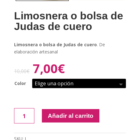
Limosnera o bolsa de
Judas de cuero
Limosnera o bolsa de Judas de cuero
. De
elaboración artesanal
7,00
€
10,00
€
Color
Limosnera
Añadir al carrito
o
bolsa
de
SKU:
L