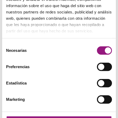
pequeño
,
billetero piel
información sobre el uso que haga del sitio web con
nuestros partners de redes sociales, publicidad y análisis
Si tiene cualquier pregunta o duda sobre esta pieza,
web, quienes pueden combinarla con otra información
contacte con nosotros
. Estaremos encantados de
que les haya proporcionado o que hayan recopilado a
poderle ayudar.
partir del uso que haya hecho de sus servicios.
1 review for
Cartera billetera
Selección
de piel Tejus
Necesarias
de
consentimiento
Preferencias
Valorado con
José Gálvez Gómez
–
20 mayo, 2024
5
de 5
Tu reseña *
Estadística
Marketing
Agrega una reseña
Tu dirección de correo electrónico no será publicada.
Los campos obligatorios están marcados con
*