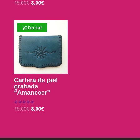
16,00
€
8,00
€
Valorado con
5.00
de 5
¡Oferta!
Cartera de piel
grabada
“Amanecer”
16,00
€
8,00
€
Valorado con
5.00
de 5