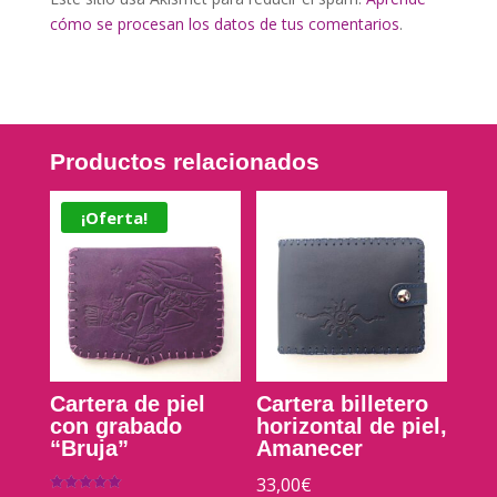
cómo se procesan los datos de tus comentarios
.
Productos relacionados
¡Oferta!
Cartera de piel
Cartera billetero
con grabado
horizontal de piel,
“Bruja”
Amanecer
33,00
€