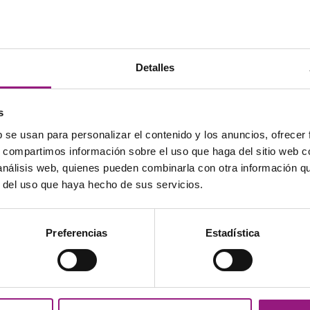
un perfume o bebida
Si vas a tener tu bolso gu
que no se deforme y man
Detalles
Información adi
s
Peso
0,175 
b se usan para personalizar el contenido y los anuncios, ofrecer
s, compartimos información sobre el uso que haga del sitio web 
Azul, A
 análisis web, quienes pueden combinarla con otra información q
Color
Gris, 
r del uso que haya hecho de sus servicios.
Verde,
Preferencias
Estadística
Etiquetas:
bolso artesania
,
bo
Si tiene cualquier pregunta o
Estaremos encantados de pod