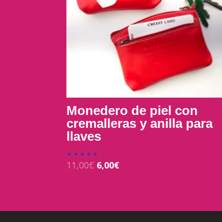
Monedero de piel con
cremalleras y anilla para
llaves
11,00
€
6,00
€
Valorado con
5.00
de 5