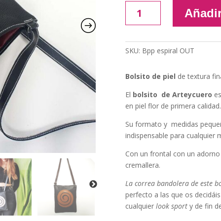
Bolsito
Añadir
de
piel
con
SKU:
Bpp espiral OUT
Espiral.
cantidad
Bolsito de piel
de textura fin
El
bolsito de Arteycuero
es
en piel flor de primera calidad.
Su formato y medidas pequeña
indispensable para cualquier m
Con un frontal con un adorno
cremallera.
La correa bandolera de este b
perfecto a las que os decidái
cualquier
look sport
y de fin d