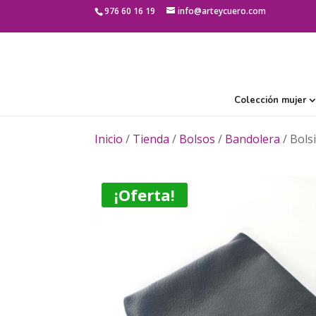
976 60 16 19
info@arteycuero.com
Colección mujer
Inicio
/
Tienda
/
Bolsos
/
Bandolera
/ Bolsi
¡Oferta!