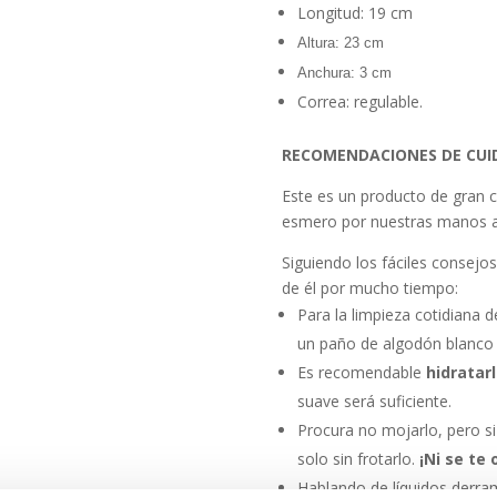
Longitud: 19 cm
Altura: 23 cm
Anchura: 3 cm
Correa: regulable.
RECOMENDACIONES DE CUI
Este es un producto de gran c
esmero por nuestras manos a
Siguiendo los fáciles consejo
de él por mucho tiempo:
Para la limpieza cotidiana 
un paño de algodón blanco y
Es recomendable
hidratar
suave será suficiente.
Procura no mojarlo, pero si 
solo sin frotarlo.
¡Ni se te 
Hablando de líquidos derram