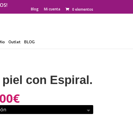
OS!
Blog
Mi cuenta
0 elementos
Mio
Outlet
BLOG
 piel con Espiral.
,00
€