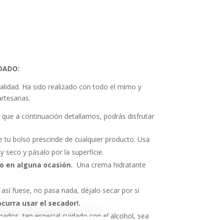
DADO:
alidad. Ha sido realizado con todo el mimo y
rtesanas.
s que a continuación detallamos, podrás disfrutar
de tu bolso prescinde de cualquier producto. Usa
 seco y pásalo por la superficie.
lo en alguna ocasión.
Una crema hidratante
así fuese, no pasa nada, déjalo secar por si
ocurra usar el secador!.
ados, ten especial cuidado con el alcohol, sea