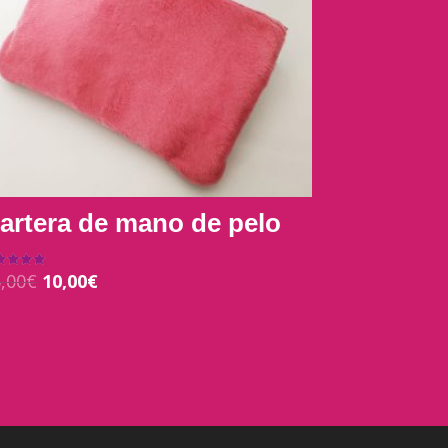
artera de mano de pelo
,00
€
10,00
€
orado con
0
5