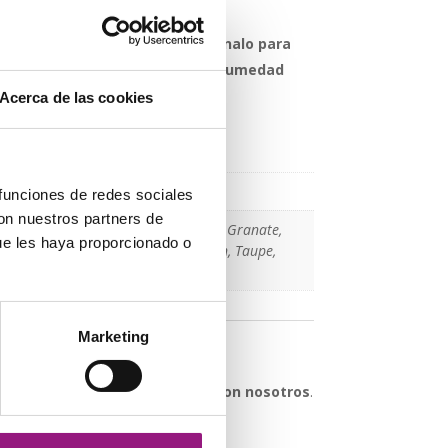
ardado durante mucho tiempo,
rellénalo para
tenlo protegido de la luz y la humedad
Acerca de las cookies
cional
g
 funciones de redes sociales
con nuestros partners de
zul claro, Azul marino, Beige, Camel, Granate,
ue les haya proporcionado o
Marron, Morado, Negro, Rojo, Salmón, Taupe,
 Verde oscuro
Marketing
lso cremallera
,
bolso piel
,
espiral
 duda sobre esta pieza,
contacte con nosotros
.
erle ayudar.