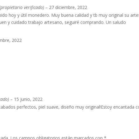
(propietario verificado)
–
27 diciembre, 2022
o hoy y útil monedero. Muy buena calidad y tb muy original su art
buen y cuidado trabajo artesano, seguiré comprando. Un saludo
embre, 2022
cado)
–
15 junio, 2022
cabados perfectos, piel suave, diseño muy original!Estoy encantada 
cada.
Los campos obligatorios están marcados con
*