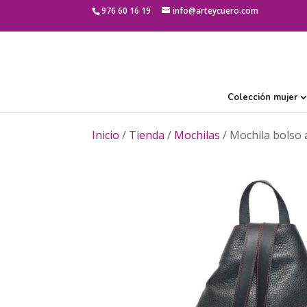
976 60 16 19
info@arteycuero.com
Colección mujer
Inicio
/
Tienda
/
Mochilas
/ Mochila bolso 