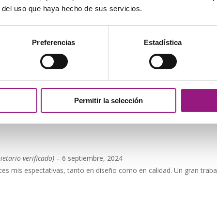
r del uso que haya hecho de sus servicios.
Preferencias
Estadística
o antirrobo de piel
Permitir la selección
erfecto estado. La mochila es muy bonita, tal como se ve en la foto.
ietario verificado)
–
6 septiembre, 2024
es mis espectativas, tanto en diseño como en calidad. Un gran traba