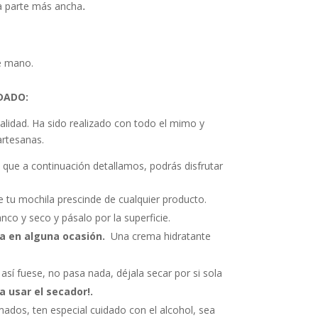
la parte más ancha
.
e mano.
DADO:
alidad. Ha sido realizado con todo el mimo y
rtesanas.
s que a continuación detallamos, podrás disfrutar
de tu mochila prescinde de cualquier producto.
co y seco y pásalo por la superficie.
la en alguna ocasión.
Una crema hidratante
así fuese, no pasa nada, déjala secar por si sola
a usar el secador!.
ados, ten especial cuidado con el alcohol, sea