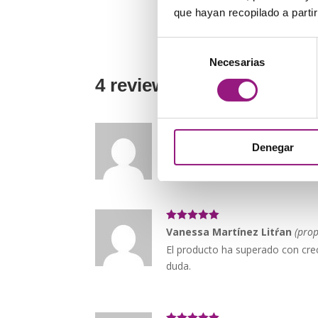
que hayan recopilado a parti
Selección
Necesarias
de
consentimiento
4 reviews for
Mochila bols
Valorado con
Ana
–
4 noviembre, 2024
Denegar
5
de 5
El pedido llegó rapidísimo y en p
Valorado con
Vanessa Martínez Litŕan
(prop
5
de 5
El producto ha superado con crec
duda.