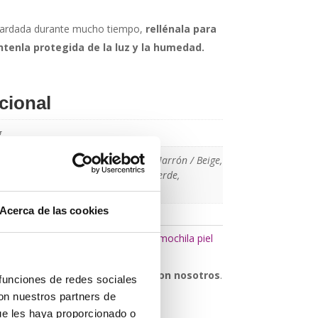
guardada durante mucho tiempo,
rellénala para
tenla protegida de la luz y la humedad.
cional
g
Fucsia/Rosa palo, Granate, Marrón, Marrón / Beige,
 / Camel, Negro/gris, Rojo/Negro, Verde,
/gris
Acerca de las cookies
mochila antirrobo
,
mochila cuero
,
mochila piel
 duda sobre esta pieza,
contacte con nosotros
.
 funciones de redes sociales
erle ayudar.
con nuestros partners de
ue les haya proporcionado o