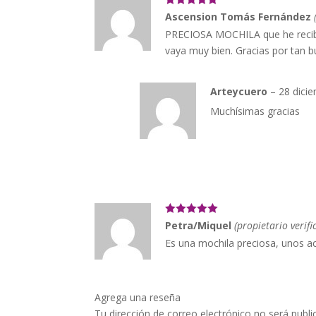
Valorado con
Ascension Tomás Fernández
5
de 5
PRECIOSA MOCHILA que he recibid
vaya muy bien. Gracias por tan 
Arteycuero
–
28 dici
Muchísimas gracias
Valorado con
Petra/Miquel
(propietario verifi
5
de 5
Es una mochila preciosa, unos a
Agrega una reseña
Tu dirección de correo electrónico no será publi