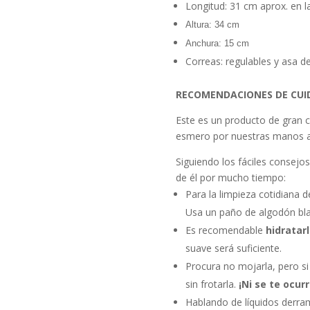
Longitud: 31 cm aprox. en 
Altura: 34 cm
Anchura: 15 cm
Correas: regulables y asa d
RECOMENDACIONES DE CUI
Este es un producto de gran c
esmero por nuestras manos a
Siguiendo los fáciles consejo
de él por mucho tiempo:
Para la limpieza cotidiana 
Usa un paño de algodón blan
Es recomendable
hidratar
suave será suficiente.
Procura no mojarla, pero si 
sin frotarla.
¡Ni se te ocurr
Hablando de líquidos derram