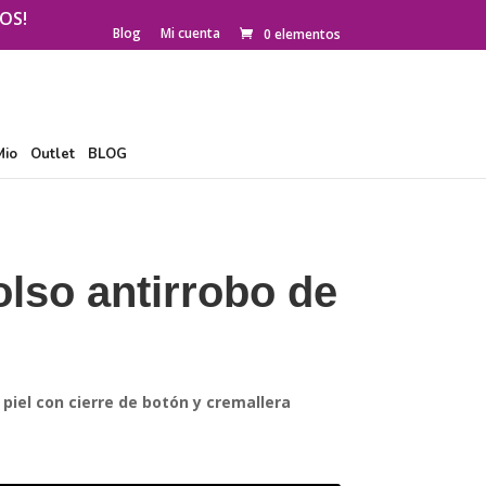
OS!
Blog
Mi cuenta
0 elementos
Mio
Outlet
BLOG
lso antirrobo de
 piel con cierre de botón y cremallera