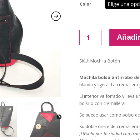
Color
Mochila
Añadir
bolso
antirrobo
de
SKU:
Mochila Botón
piel
cantidad
Mochila bolso antirrobo de 
blanda y ligera. La cremaller
El interior va forrado y lleva u
bolsillo con cremallera.
Se puede usar como bolso de
Su doble cierre de cremaller
¡Llévala por la ciudad con tran