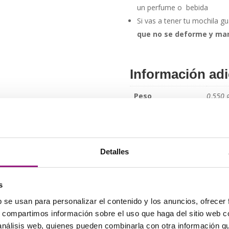
un perfume o bebida
Si vas a tener tu mochila 
que no se deforme y man
Información adi
Peso
0,550 
Azul, 
Color
Marrón
Violeta
Detalles
Etiquetas:
artesania
,
mochila
,
s
Si tiene cualquier pregunta o
b se usan para personalizar el contenido y los anuncios, ofrecer
Estaremos encantados de pod
s, compartimos información sobre el uso que haga del sitio web 
 análisis web, quienes pueden combinarla con otra información q