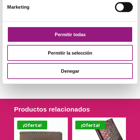
Marketing
Guarda mi nombre, correo electrónico y web en
este navegador para la próxima vez que comente.
Permitir todas
Enviar
Permitir la selección
Este sitio usa Akismet para reducir el spam.
Aprende
cómo se procesan los datos de tus comentarios
.
Denegar
Productos relacionados
¡Oferta!
¡Oferta!