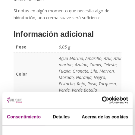
Si notas en algún momento que necesita algo de
hidratación, una crema suave será suficiente.
Información adicional
Peso
0,05 g
Agua Marina, Amarillo, Azul, Azul
marino, Azulon, Camel, Celeste,
Fucsia, Granate, Lila, Marron,
Color
Morado, Naranja, Negro,
Pistacho, Rojo, Rosa, Turquesa,
Verde, Verde Botella
Etiqueta:
monedero piel
Consentimiento
Detalles
Acerca de las cookies
Si tiene cualquier pregunta o duda sobre esta pieza,
contacte con nosotros
. Estaremos encantados de