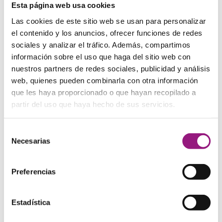
Esta página web usa cookies
poderle ayudar.
Las cookies de este sitio web se usan para personalizar
Comentarios
el contenido y los anuncios, ofrecer funciones de redes
sociales y analizar el tráfico. Además, compartimos
información sobre el uso que haga del sitio web con
Sé el primero en valorar “Monedero de cuero, eclipse”
nuestros partners de redes sociales, publicidad y análisis
Tu dirección de correo electrónico no será publicada.
web, quienes pueden combinarla con otra información
Los campos obligatorios están marcados con
*
que les haya proporcionado o que hayan recopilado a
partir del uso que haya hecho de sus servicios.
Tu clasificación
Selección
Necesarias
de
consentimiento
Preferencias
Estadística