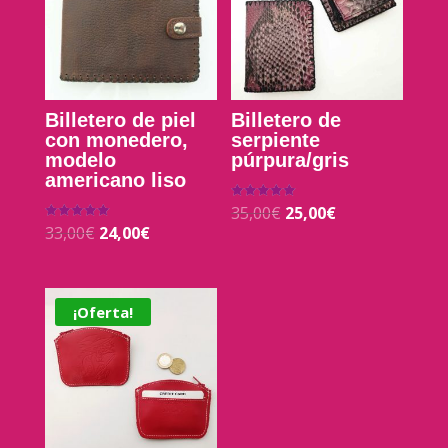
Billetero de piel
Billetero de
con monedero,
serpiente
modelo
púrpura/gris
americano liso
35,00
€
25,00
€
Valorado con
5.00
33,00
€
24,00
€
Valorado con
de 5
5.00
de 5
¡Oferta!