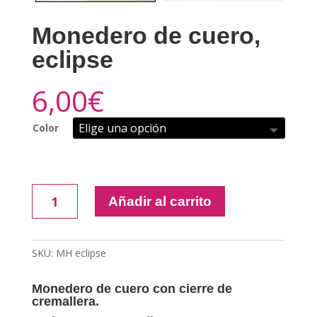
Monedero de cuero,
eclipse
6,00
€
Color
Monedero
Añadir al carrito
de
cuero,
eclipse
SKU:
MH eclipse
cantidad
Monedero de cuero con cierre de
cremallera.