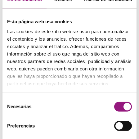
utilizan en su fabricación, la cual lo hace tan especial.
La piel es un producto natural, por lo que puede
Esta página web usa cookies
presentar pequeñas variaciones de color e
Las cookies de este sitio web se usan para personalizar
imperfecciones que son precisamente seña de su
el contenido y los anuncios, ofrecer funciones de redes
identidad.
sociales y analizar el tráfico. Además, compartimos
Estas características son consideradas como cualidad y
información sobre el uso que haga del sitio web con
no tendrán la consideración de defectos o taras. Al
nuestros partners de redes sociales, publicidad y análisis
contrario, debería contarse con su presencia y
web, quienes pueden combinarla con otra información
apreciarlas.
que les haya proporcionado o que hayan recopilado a
Ficha técnica:
partir del uso que haya hecho de sus servicios.
Anchura: 11 cm
Altura: 17 cm
Selección
Profundidad: 3 cm
Necesarias
de
Composición: Piel de primera calidad
consentimiento
País de fabricación: España
Preferencias