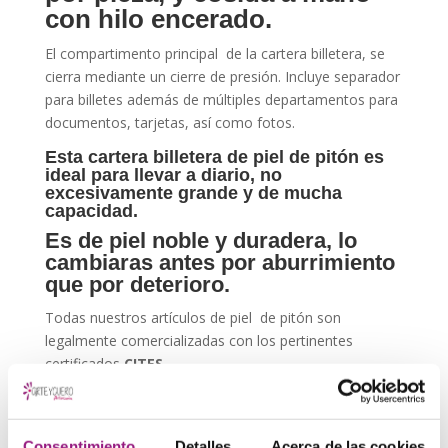
con hilo encerado.
El compartimento principal de la cartera billetera, se
cierra mediante un cierre de presión. Incluye separador
para billetes además de múltiples departamentos para
documentos, tarjetas, así como fotos.
Esta cartera billetera de piel de pitón es
ideal para llevar a diario, no
excesivamente grande y de mucha
capacidad.
Es de piel noble y duradera, lo
cambiaras antes por aburrimiento
que por deterioro.
Todas nuestros artículos de piel de pitón son
legalmente comercializadas con los pertinentes
certificados
CITES
.
Este billetero ha sido fabricado con técnicas de
elaboración artesanal, a menudo puede presentar las
características de los materiales naturales que se
Consentimiento
Detalles
Acerca de las cookies