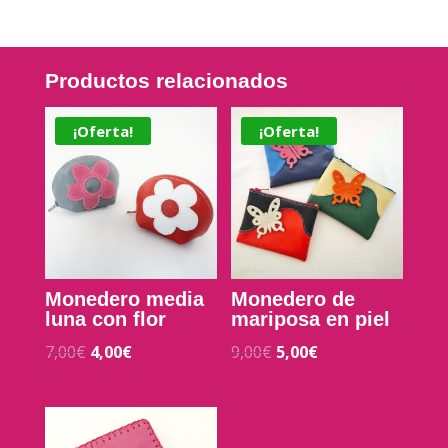
Productos relacionados
¡Oferta!
¡Oferta!
Monedero media
Monedero de
luna con flor
mariposa en piel
7,00
€
4,00
€
9,00
€
5,00
€