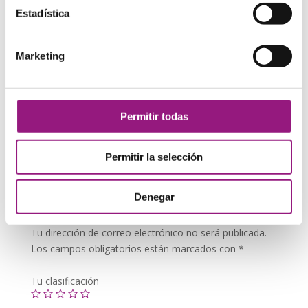
Información adicional
Estadística
Peso
0,1 g
Marketing
Si tiene cualquier pregunta o duda sobre esta pieza,
contacte con nosotros
. Estaremos encantados de
Permitir todas
poderle ayudar.
Comentarios
Permitir la selección
Denegar
Sé el primero en valorar “Cartera Billetera de piel de
Pitón”
Tu dirección de correo electrónico no será publicada.
Los campos obligatorios están marcados con
*
Tu clasificación