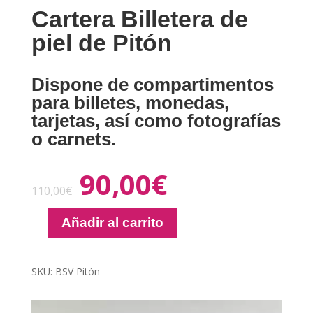
Cartera Billetera de
piel de Pitón
Dispone de compartimentos
para billetes, monedas,
tarjetas, así como fotografías
o carnets.
90,00
€
110,00
€
Añadir al carrito
Cartera
Billetera
de
SKU:
BSV Pitón
piel
de
Reproductor
Pitón