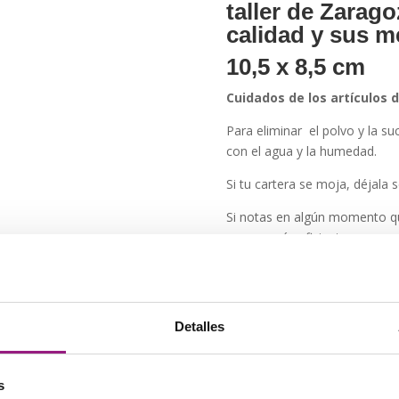
taller de Zarago
calidad y sus m
10,5 x 8,5 cm
Cuidados de los artículos d
Para eliminar el polvo y la su
con el agua y la humedad.
Si tu cartera se moja, déjala s
Si notas en algún momento qu
suave será suficiente.
Información adi
Peso
0,05 g
Detalles
Azul, 
Color
Oscuro
s