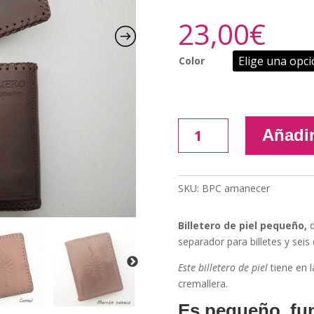
23,00
€
Color
Billetero
Añadir
de
piel
"Amanecer"
SKU:
BPC amanecer
cantidad
Billetero de piel pequeño,
d
separador para billetes y seis
Este billetero de piel
tiene en 
cremallera.
Es pequeño, fun