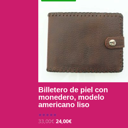
Billetero de piel con
monedero, modelo
americano liso
33,00
€
24,00
€
Valorado con
5.00
de 5