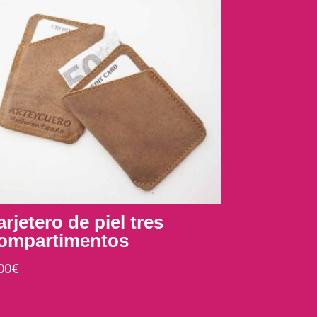
arjetero de piel tres
ompartimentos
00
€