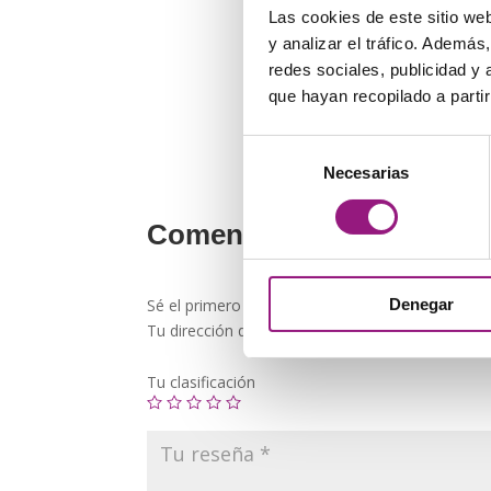
Las cookies de este sitio we
y analizar el tráfico. Ademá
redes sociales, publicidad y
que hayan recopilado a parti
Selección
Necesarias
de
consentimiento
Comentarios
Denegar
Sé el primero en valorar “Billetero de piel “Aman
Tu dirección de correo electrónico no será publi
Tu clasificación