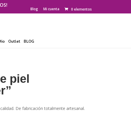
OS!
Blog
Mi cuenta
0 elementos
Mio
Outlet
BLOG
e piel
r”
alidad. De fabricación totalmente artesanal.