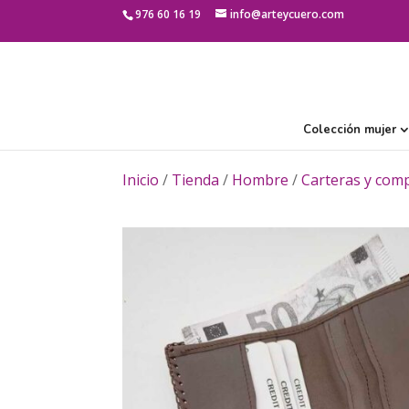
976 60 16 19
info@arteycuero.com
Colección mujer
Inicio
/
Tienda
/
Hombre
/
Carteras y com