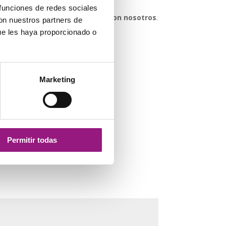
 funciones de redes sociales
 duda sobre esta pieza,
contacte con nosotros
.
con nuestros partners de
erle ayudar.
ue les haya proporcionado o
Marketing
Permitir todas