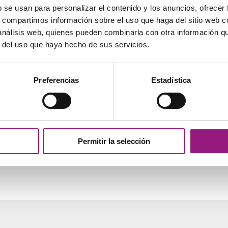
b se usan para personalizar el contenido y los anuncios, ofrecer
Si tiene cualquier pregunta o
s, compartimos información sobre el uso que haga del sitio web 
Estaremos encantados de pod
 análisis web, quienes pueden combinarla con otra información q
r del uso que haya hecho de sus servicios.
Preferencias
Estadística
Permitir la selección
ecer””
cada.
Los campos obligatorios están marcados con
*