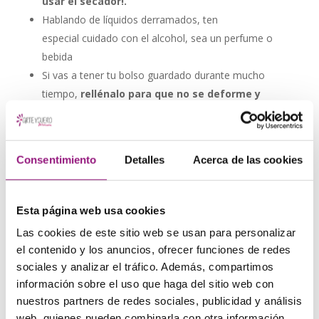
usar el secador!.
Hablando de líquidos derramados, ten
especial cuidado con el alcohol, sea un perfume o
bebida
Si vas a tener tu bolso guardado durante mucho
tiempo,
rellénalo para que no se deforme y
mantenlo protegido de la luz y la humedad
Consentimiento
Detalles
Acerca de las cookies
Información adicional
Peso
0,3 g
Esta página web usa cookies
Azul, Azul marino, Beige, Cuero,
Las cookies de este sitio web se usan para personalizar
Granate, Marrón, Marrón taupe,
Color
el contenido y los anuncios, ofrecer funciones de redes
Morado, Negro, Rojo, Verde,
sociales y analizar el tráfico. Además, compartimos
Verde oscuro
información sobre el uso que haga del sitio web con
nuestros partners de redes sociales, publicidad y análisis
web, quienes pueden combinarla con otra información