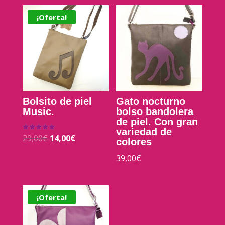
¡Oferta!
Bolsito de piel
Gato nocturno
Music.
bolso bandolera
de piel. Con gran
variedad de
29,00
€
14,00
€
Valorado con
colores
5.00
de 5
39,00
€
¡Oferta!