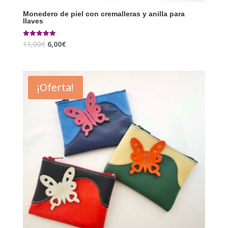
Monedero de piel con cremalleras y anilla para
llaves
11,00
€
6,00
€
Valorado con
5.00
de 5
¡Oferta!