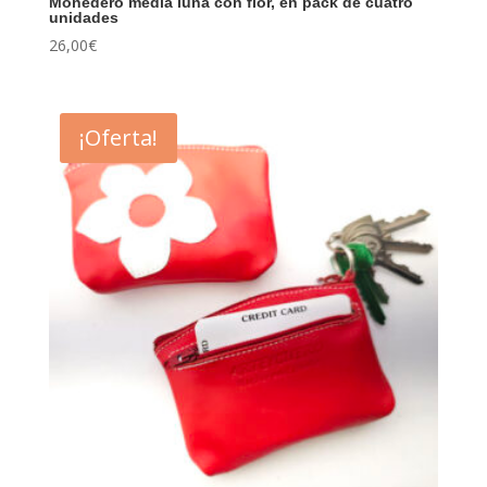
Monedero media luna con flor, en pack de cuatro
unidades
26,00
€
¡Oferta!