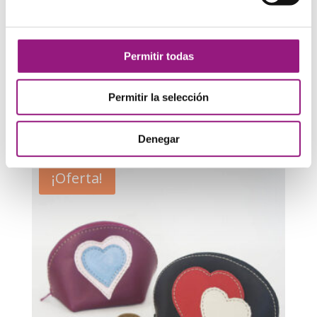
Permitir todas
Permitir la selección
Monedero media luna con flor
7,00
€
4,00
€
Denegar
¡Oferta!