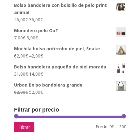
Bolso bandolera con bolsillo de pelo print
animal
46,00
€
36,00
€
Monedero pelo OuT
7,00
€
3,00
€
Mochila bolso antirrobo de piel, Snake
62,00
€
42,00
€
Bolso bandolera pequeño de piel morada
31,00
€
14,00
€
Urban Bolso bandolera grande
62,00
€
52,00
€
Filtrar por precio
Precio
Precio
Precio:
0€
—
30€
Filtrar
mínimo
máxim