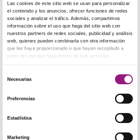
Las cookies de este sitio web se usan para personalizar
el contenido y los anuncios, ofrecer funciones de redes
sociales y analizar el tráfico. Además, compartimos
información sobre el uso que haga del sitio web con
Portamonedas de piel con cremallera y anilla para
nuestros partners de redes sociales, publicidad y análisis
llaves
web, quienes pueden combinarla con otra información
11,00
€
Valorado con
que les haya proporcionado o que hayan recopilado a
5.00
de 5
partir del uso que haya hecho de sus servicios.
Selección
¡Oferta!
Necesarias
de
consentimiento
Preferencias
Estadística
Marketing