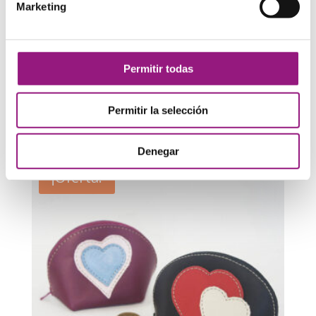
Marketing
Permitir todas
Monedero media luna con flor
Permitir la selección
7,00
€
4,00
€
Denegar
¡Oferta!