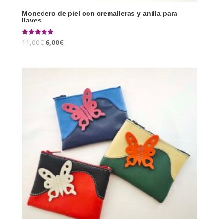
Monedero de piel con cremalleras y anilla para
llaves
11,00
€
6,00
€
Valorado con
5.00
de 5