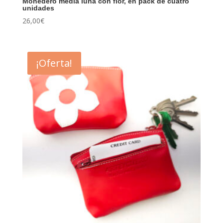
Monedero media luna con flor, en pack de cuatro
unidades
26,00
€
¡Oferta!