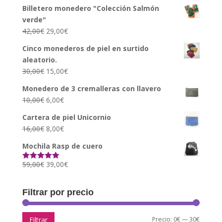
Billetero monedero "Colección Salmón
verde"
42,00
€
29,00
€
Cinco monederos de piel en surtido
aleatorio.
30,00
€
15,00
€
Monedero de 3 cremalleras con llavero
10,00
€
6,00
€
Cartera de piel Unicornio
16,00
€
8,00
€
Mochila Rasp de cuero
59,00
€
39,00
€
Valorado con
5.00
de 5
Filtrar por precio
Precio
Precio
Precio:
0€
—
30€
Filtrar