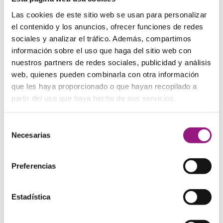
Las cookies de este sitio web se usan para personalizar
el contenido y los anuncios, ofrecer funciones de redes
sociales y analizar el tráfico. Además, compartimos
Portamonedas de piel con cremallera y anilla para
información sobre el uso que haga del sitio web con
llaves
nuestros partners de redes sociales, publicidad y análisis
web, quienes pueden combinarla con otra información
11,00
€
Valorado con
5.00
que les haya proporcionado o que hayan recopilado a
de 5
partir del uso que haya hecho de sus servicios.
¡Oferta!
Selección
Necesarias
de
consentimiento
Preferencias
Estadística