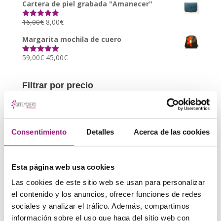
Cartera de piel grabada "Amanecer"
16,00
€
8,00
€
Valorado con
5.00
de 5
Margarita mochila de cuero
59,00
€
45,00
€
Valorado con
5.00
de 5
Filtrar por precio
Precio
Precio
Precio:
30€
—
40€
Filtrar
mínimo
máxim
Consentimiento
Detalles
Acerca de las cookies
Buscar
Buscar
por:
Mas productos:
Esta página web usa cookies
Bolsos
Las cookies de este sitio web se usan para personalizar
Asa corta
el contenido y los anuncios, ofrecer funciones de redes
sociales y analizar el tráfico. Además, compartimos
Bandolera
información sobre el uso que haga del sitio web con