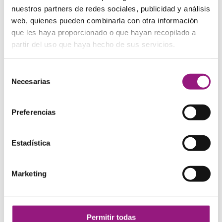
Bolsos de pelo
nuestros partners de redes sociales, publicidad y análisis
Unisex
web, quienes pueden combinarla con otra información
Fundas y pitilleras
que les haya proporcionado o que hayan recopilado a
partir del uso que haya hecho de sus servicios.
Hombre
Bolsos
Selección
Bolsos, mochilas y riñoneras
Necesarias
de
Carteras y complementos
consentimiento
Mochilas
Preferencias
Riñoneras caballero
Llaveros
Estadística
Mochilas
Monederos, carteras y tarjeteros
Caballero
Marketing
Señora
Tarjeteros
Permitir todas
Navidad