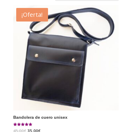
¡Oferta!
Bandolera de cuero unisex
45,00
€
35,00
€
Valorado con