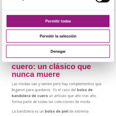
Filtrar por precio
Permitir todas
Precio
Precio
Precio:
10€
—
190€
Filtrar
Permitir la selección
mínimo
máxim
Denegar
El bolso de bandolera de
cuero: un clásico que
nunca muere
Las modas van y vienen pero hay complementos que
llegaron para quedarse. Es el caso del
bolso de
bandolera de cuero
un artículo que año tras año
forma parte de todas las colecciones de moda.
La bandolera es un
bolso de piel
de extrema