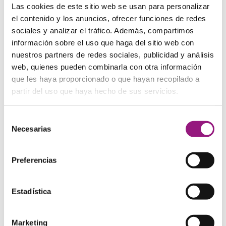
Las cookies de este sitio web se usan para personalizar
Navidad
el contenido y los anuncios, ofrecer funciones de redes
Novedades
sociales y analizar el tráfico. Además, compartimos
Outlet
información sobre el uso que haga del sitio web con
nuestros partners de redes sociales, publicidad y análisis
Portada
web, quienes pueden combinarla con otra información
Portada Distribuidores
que les haya proporcionado o que hayan recopilado a
Rebajas Enero
partir del uso que haya hecho de sus servicios.
Riñoneras
Solo Mio
Selección
Necesarias
de
Varios
consentimiento
Bisutería
Cinturones y tirantes
Preferencias
Llaveros
Pantallas y mascarillas
Estadística
Regalos originales
Sombreros
Marketing