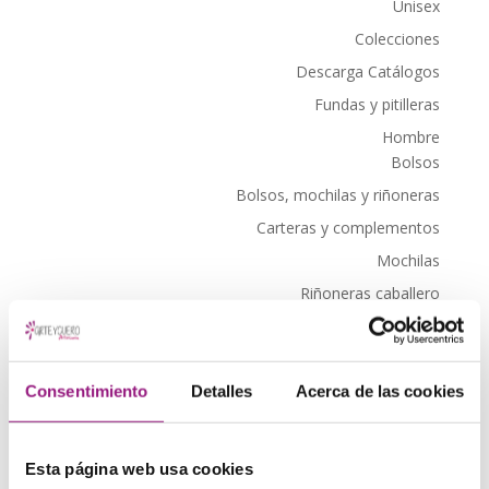
Unisex
Colecciones
Descarga Catálogos
Fundas y pitilleras
Hombre
Bolsos
Bolsos, mochilas y riñoneras
Carteras y complementos
Mochilas
Riñoneras caballero
Llaveros
Mochilas
Monederos, carteras y tarjeteros
Consentimiento
Detalles
Acerca de las cookies
Caballero
Señora
Esta página web usa cookies
Tarjeteros