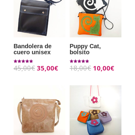
Bandolera de
Puppy Cat,
cuero unisex
bolsito
45,00
€
35,00
€
18,00
€
10,00
€
Valorado con
Valorado con
5.00
5.00
de 5
de 5