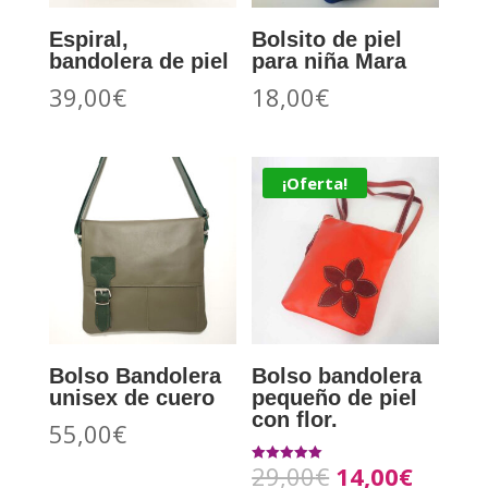
Espiral,
Bolsito de piel
bandolera de piel
para niña Mara
39,00
€
18,00
€
¡Oferta!
Bolso Bandolera
Bolso bandolera
unisex de cuero
pequeño de piel
con flor.
55,00
€
29,00
€
14,00
€
Valorado con
5.00