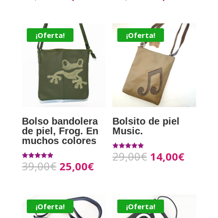
de 5
4.75
de 5
¡Oferta!
¡Oferta!
Bolso bandolera
Bolsito de piel
de piel, Frog. En
Music.
muchos colores
29,00
€
14,00
€
Valorado con
5.00
39,00
€
25,00
€
Valorado con
de 5
5.00
de 5
¡Oferta!
¡Oferta!