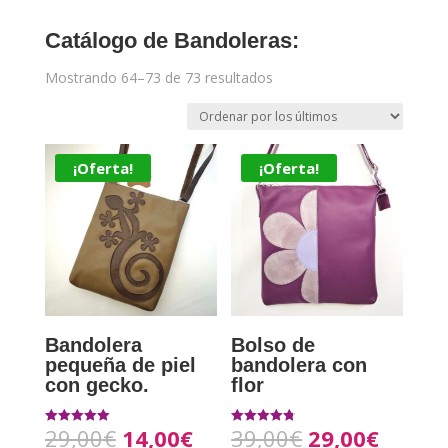
Catálogo de Bandoleras:
Mostrando 64–73 de 73 resultados
¡Oferta!
¡Oferta!
Bandolera
Bolso de
pequeña de piel
bandolera con
con gecko.
flor
29,00
€
14,00
€
39,00
€
29,00
€
Valorado con
Valorado
5.00
con