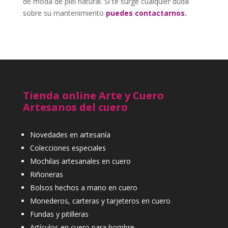
de moda de piel natural. Si te surge cualquier duda
sobre su mantenimiento
puedes contactarnos
.
Tienda online Arte y Cuero
Artesanos del cuero
Novedades en artesanía
Colecciones especiales
Mochilas artesanales en cuero
Riñoneras
Bolsos hechos a mano en cuero
Monederos, carteras y tarjeteros en cuero
Fundas y pitilleras
Artículos en cuero para hombre